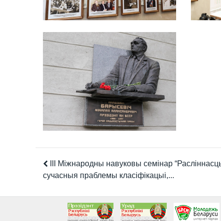
III Міжнародны навуковы семінар “Расліннасць
сучасныя праблемы класіфікацыі,...