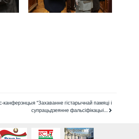
-канферэнцыя “Захаванне гістарычнай памяці і
супрацьдзеянне фальсіфікацыі...