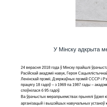
У Мінску адкрыта м
24 верасня 2018 года ў Мінску прайшлі ўрачыста
Расійскай акадэміі навук, Героя Сацыялістычна
Ленінскай прэміі, Дзяржаўных прэмій СССР і Рэ
працягу 18 гадоў – з 1969 па 1987 гады – акадэ
споўнілася б 95 гадоў.
Ва ўрачыстых мерапрыемствах прынялі ўдзел кір
арганізацый і вышэйшых навучальных устаноў к