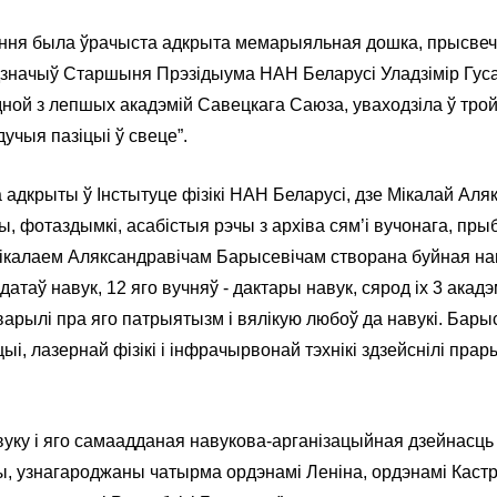
ёння была ўрачыста адкрыта мемарыяльная дошка, прысвеч
дзначыў Старшыня Прэзідыума НАН Беларусі Уладзімір Гусак
дной з лепшых акадэмій Савецкага Саюза, уваходзіла ў тро
чыя пазіцыі ў свеце”.
дкрыты ў Інстытуце фізікі НАН Беларусі, дзе Мікалай Аляк
, фотаздымкі, асабістыя рэчы з архіва сям’і вучонага, пры
Мікалаем Аляксандравічам Барысевічам створана буйная н
таў навук, 12 яго вучняў - дактары навук, сярод іх 3 акадэм
аварылі пра яго патрыятызм і вялікую любоў да навукі. Бары
ыі, лазернай фізікі і інфрачырвонай тэхнікі здзейснілі пра
вуку і яго самаадданая навукова-арганізацыйная дзейнасць
, узнагароджаны чатырма ордэнамі Леніна, ордэнамі Каст