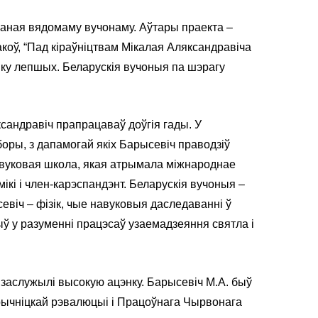
аная вядомаму вучонаму. Аўтары праекта –
оў, “Пад кіраўніцтвам Мікалая Аляксандравіча
йку лепшых. Беларускія вучоныя па шэрагу
сандравіч прапрацаваў доўгія гады. У
боры, з дапамогай якіх Барысевіч праводзіў
авуковая школа, якая атрымала міжнароднае
ікі і член-карэспандэнт. Беларускія вучоныя –
севіч – фізік, чые навуковыя даследаванні ў
рыў у разуменні працэсаў узаемадзеяння святла і
 заслужылі высокую ацэнку. Барысевіч М.А. быў
рычніцкай рэвалюцыі і Працоўнага Чырвонага