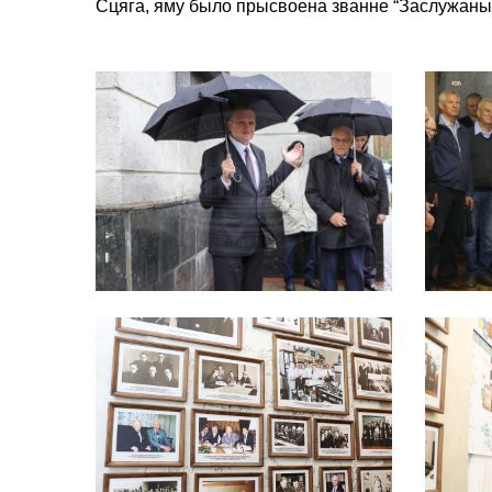
Сцяга, яму было прысвоена званне “Заслужаны д