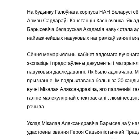
На будынку Галоўнага корпуса НАН Беларусі с
Армэн Сардараў і Канстанцін Касцючэнка. Як а
Барысевіча беларуская Акадэмія навук стала а
найважнейшых навуковых напрамкаў занялі вяду
Сёння мемарыяльны кабінет вядомага вучонага а
экспазіцыі прадстаўлены дакументы і матэрыялы
навуковыя даследаванні. Як было адзначана, 
прызнанне. Ім падрыхтавана больш за 30 кандыда
вучні Мікалая Аляксандравіча, яго паплечнікі г
галіне малекулярнай спектраскапіі, люмінесцэнц
рэчыва.
Уклад Мікалая Аляксандравіча Барысевіча ў на
удастоены звання Героя Сацыялістычнай Працы