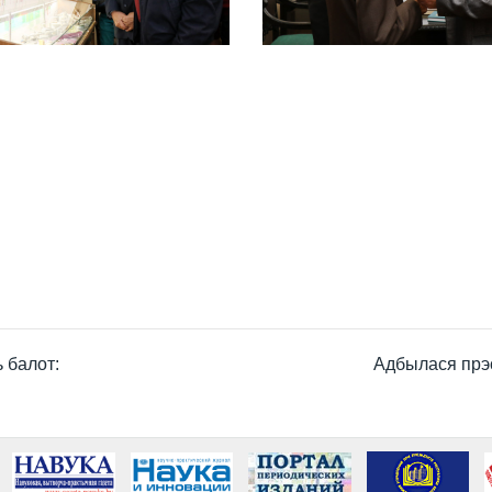
 балот:
Адбылася прэс