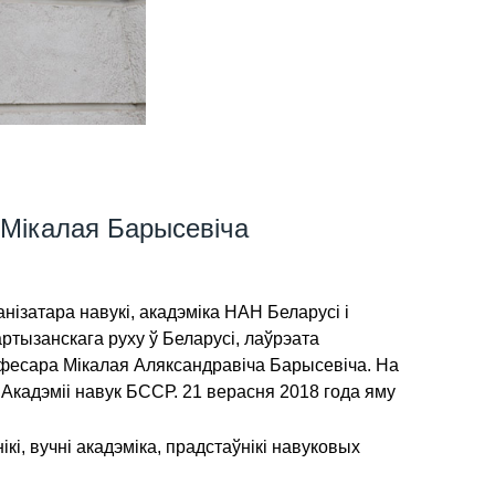
 Мікалая Барысевіча
анізатара навукі, акадэміка НАН Беларусі і
ртызанскага руху ў Беларусі, лаўрэата
рафесара Мікалая Аляксандравіча Барысевіча. На
 Акадэміі навук БССР. 21 верасня 2018 года яму
, вучні акадэміка, прадстаўнікі навуковых