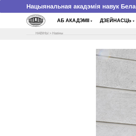
Нацыянальная акадэмія навук Бела
АБ АКАДЭМІІ
ДЗЕЙНАСЦЬ
НАВIНЫ
>
Навіны