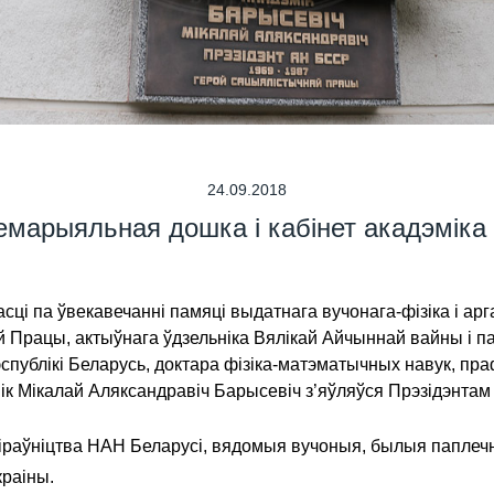
24.09.2018
емарыяльная дошка і кабінет акадэміка
сці па ўвекавечанні памяці выдатнага вучонага-фізіка і арг
й Працы, актыўнага ўдзельніка Вялікай Айчыннай вайны і па
спублікі Беларусь, доктара фізіка-матэматычных навук, п
мік Мікалай Аляксандравіч Барысевіч з’яўляўся Прэзідэнтам
аўніцтва НАН Беларусі, вядомыя вучоныя, былыя паплечнікі
раіны.