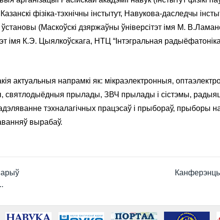
а, Казанскі фізіка-тэхнічны інстытут, Навукова-даследчы інс
 ўстановы (Маскоўскі дзяржаўны ўніверсітэт імя М. В.Лам
ітэт імя К.Э. Цыялкоўскага, НТЦ “Інтэгральная радыёфатоні
ія актуальныя напрамкі як: мікраэлектронныя, оптаэлектро
ня, святлодыёдныя прылады, ЗВЧ прылады і сістэмы, рады
мадэляванне тэхналагічных працэсаў і прыбораў, прыборы н
аванняў вырабаў.
варыў
Канферэнцы
.