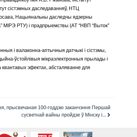
тытут сістэмных даследаванняў, НТЦ
аносава, Нацыянальны даследчы ядзерны
ка” МІРЭ РТУ) і прадпрыемствы (АТ “НВП “Выток”
нныя і валаконна-аптычныя датчыкі і сістэмы,
яцыйна-ўстойлівыя мікраэлектронныя прылады і
а квантавых эфектах, абсталяванне для
я, прысвечаная 100-годдзю заканчэння Першай
сусветнай вайны пройдзе ў Мінску і...