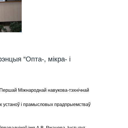
нцыя “Опта-, мікра- і
цё Першай Міжнароднай навукова-тэхнічнай
ых устаноў і прамысловых прадпрыемстваў
аўправаднікоў імя А.В. Ржанова, Інстытут