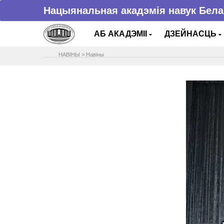
Нацыянальная акадэмія навук Бела
АБ АКАДЭМІІ
ДЗЕЙНАСЦЬ
НАВIНЫ
>
Навіны