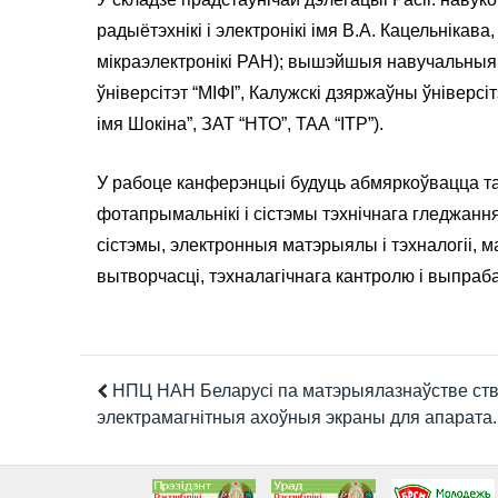
радыётэхнікі і электронікі імя В.А. Кацельнікав
мікраэлектронікі РАН); вышэйшыя навучальныя
ўніверсітэт “МІФІ”, Калужскі дзяржаўны ўніверс
імя Шокіна”, ЗАТ “НТО”, ТАА “ІТР”).
У рабоце канферэнцыі будуць абмяркоўвацца так
фотапрымальнікі і сістэмы тэхнічнага гледжан
сістэмы, электронныя матэрыялы і тэхналогіі, 
вытворчасці, тэхналагічнага кантролю і выпраб
НПЦ НАН Беларусі па матэрыялазнаўстве ст
электрамагнітныя ахоўныя экраны для апарата..