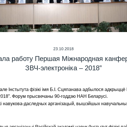
23.10.2018
ачала работу Першая Міжнародная канферэ
ЗВЧ-электроніка – 2018”
зале Інстытута фізікі імя Б.І. Сцяпанава адбылося адкрыц
– 2018”. Форум прысвечаны 90-годдзю НАН Беларусі.
ікі навукова-даследчых арганізацый, вышэйшых навучальн
выя арганізацыі Расійскай акадэміі навук (Інстытут фізікі п