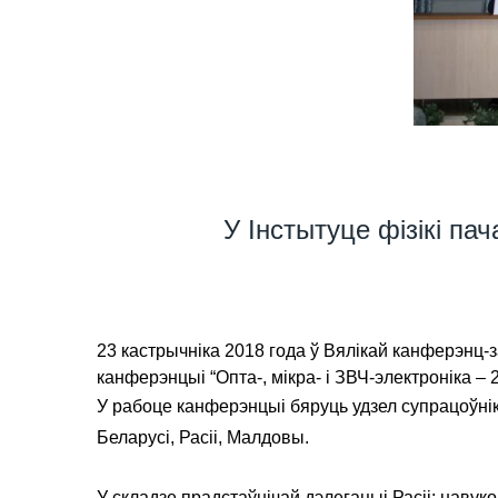
У Інстытуце фізікі п
23 кастрычніка 2018 года ў Вялікай канферэнц-
канферэнцыі “Опта-, мікра- і ЗВЧ-электроніка 
У рабоце канферэнцыі бяруць удзел супрацоўн
Беларусі, Расіі, Малдовы.
У складзе прадстаўнічай дэлегацыі Расіі: навуко