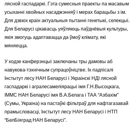
лясной гаспадаркі. Гэта сумесныя праекты па масавым
усыханні хвойных насаджэнняў і мерах барацьбы з ім.
Для дзвюх краін актуальныя пытанні генетыкі, селекцыі.
Для Беларусі цікавасць уяўляюць паўднёвыя культуры,
якія змогуць адаптавацца да ўмоў клімату, які
мяняецца.
У ходзе канферэнцыі заключаны тры дамовы аб
навукова-тэхнічным супрацоўніцтве. Іх падпісалі
Інстытут лесу НАН Беларусі і Украінскі НДІ лясной
гаспадаркі і агралесамеліярацыі імя Г.Н.Высоцкага,
ІММС НАН Беларусі імя В.А.Белага і ТАА “Азбахім”
(Сумы, Украіна) на пастаўкі фільтраў для нафтагазавай
прамысловасці, Інстытут лесу НАН Беларусі і НТП
“БелБіяград НАН Беларусі”.