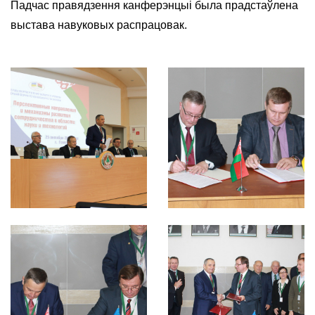
Падчас правядзення канферэнцыі была прадстаўлена
выстава навуковых распрацовак.