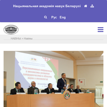
Нацыянальная акадэмія навук Беларусі
Рус
Eng
НАВIНЫ
>
Навіны