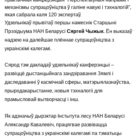
механізмы супрацоўніцтва ў галіне навукі і тэхналогій”,
якая сабрала каля 120 экспертаў.
Удзельнікаў прывітаў першы намеснік Старшыні
Прэзідыума НАН Беларусі
Сяргей Чыжык
. Ён выказаў
надзею на далейшае плённае супрацоўніцтва з
украінскімі калегамі.
Сярод тэм дакладаў удзельнікаў канферэнцыі –
развіццё дыстанцыйнага зандзіравання Зямлі і
даследаванні ў касмічнай сферы, матэрыялазнаўства,
прыродакарыстанне, новыя тэхналогіі для
прамысловай вытворчасці і інш.
Як адзначыў дырэктар Інстытута лесу НАН Беларусі
Аляксандр Кавалевіч, працягвае развівацца
супрацоўніцтва з украінскімі калегамі па тэматыцы