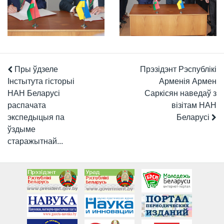
Пры ўдзеле
Прэзідэнт Рэспублікі
Інстытута гісторыі
Арменія Армен
НАН Беларусі
Саркісян наведаў з
распачата
візітам НАН
экспедыцыя па
Беларусі
ўздыме
старажытнай...