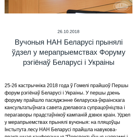
26.10.2018
Вучоныя НАН Беларусі прынялі
ўдзел у мерапрыемствах Форуму
рэгіёнаў Беларусі і Украіны
25-26 кастрычніка 2018 года ў Гомелі прайшоў Першы
форум рэгіёнаў Беларусі і Украіны. У першы дзень
форуму прайшло пасяджэнне беларуска-ўкраінскага
кансультатыўнага савета дзелавога супрацоўніцтва і
перагаворы прадстаўнікоў кампаній дзвюх краін. Удзел
у мерапрыемствах прынялі вучоныя: на пляцоўцы
Інстытута лесу НАН Беларусі прайшла навукова-
практычная канферэнцыя “Перспектыўныя напрамкі і