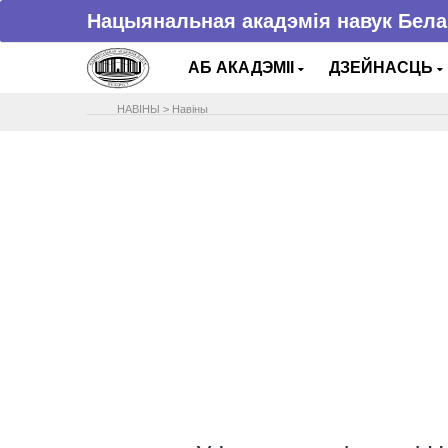
Нацыянальная акадэмія навук Бела
АБ АКАДЭМІІ
ДЗЕЙНАСЦЬ
НАВIНЫ
>
Навіны