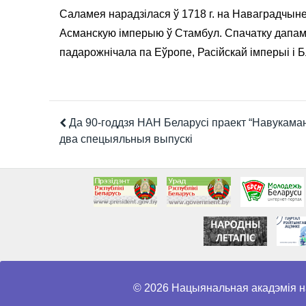
Саламея нарадзілася ў 1718 г. на Наваградчыне
Асманскую імперыю ў Стамбул. Спачатку дапам
падарожнічала па Еўропе, Расійскай імперыі і 
Да 90-годдзя НАН Беларусі праект “Навукаман
два спецыяльныя выпускі
© 2026 Нацыянальная акадэмія н