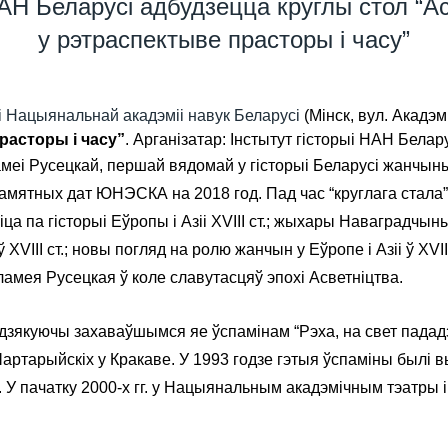
НАН Беларусі адбудзецца круглы стол “
у рэтраспектыве прасторы і часу”
ыі Нацыянальнай акадэміі навук Беларусі
(Мінск, вул. Акадэм
расторы і часу”
. Арганізатар: Інстытут гісторыі НАН Белару
амеі Русецкай, першай вядомай у гісторыі Беларусі жанчын
амятных дат ЮНЭСКА на 2018 год. Пад час “круглага стал
а па гісторыі Еўропы і Азіі XVIII ст.; жыхары Наваградчыны
XVIII ст.; новы погляд на ролю жанчын у Еўропе і Азіі ў XVI
ламея Русецкая ў коле славутасцяў эпохі Асветніцтва.
якуючы захаваўшымся яе ўспамінам “Рэха, на свет пададз
Чартарыйскіх у Кракаве. У 1993 годзе гэтыя ўспаміны былі
 У пачатку 2000-х гг. у Нацыянальным акадэмічным тэатры і