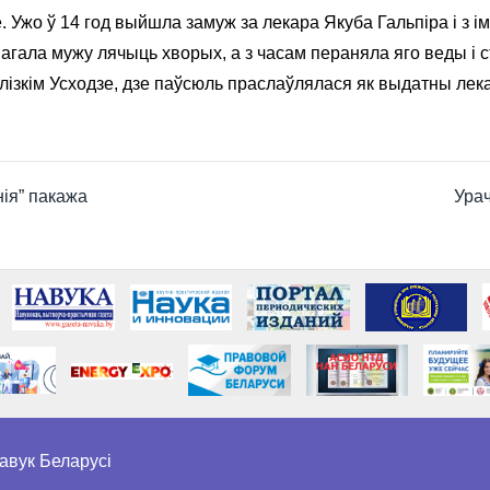
. Ужо ў 14 год выйшла замуж за лекара Якуба Гальпіра і з 
агала мужу лячыць хворых, а з часам пераняла яго веды і
Блізкім Усходзе, дзе паўсюль праслаўлялася як выдатны лек
ія” пакажа
Урач
авук Беларусі