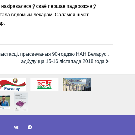
ім накіравалася ў сваё першае падарожжа ў
 стала вядомым лекарам. Саламея шмат
ар.
ыстасці, прысвечаныя 90-годдзю НАН Беларусі,
адбудуцца 15-16 лістапада 2018 года