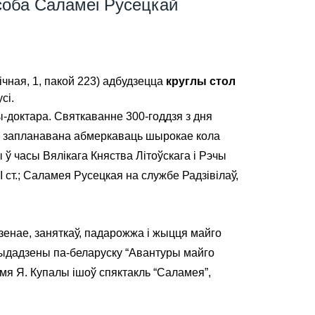
Асоба Саламеі Русецкай
ічная, 1, пакой 223) адбудзецца
круглы стол
сі.
ы-доктара. Святкаванне 300-годдзя з дня
а” запланавана абмеркаваць шырокае кола
 ў часы Вялікага Княства Літоўскага і Рэчы
II ст.; Саламея Русецкая на службе Радзівілаў,
енае, заняткаў, падарожжа і жыцця майго
 выдадзены па-беларуску “Авантуры майго
мя Я. Купалы ішоў спяктакль “Саламея”,