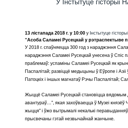
У Інстытуце гісторыі 
13 лістапада 2018 г. у 10:00
у
Інстытуце гістор
“Асоба Саламеі Русецкай у рэтраспектыве п
У 2018 г. спаўняецца 300 год з нараджэння Сал
нараджэння Саламеі Русецкай унесена ў Спіс п
праблемаў: успаміны Саламеі Русецкай як крыніц
Паспалітай; развіццё медыцыны ў Еўропе і Азіі ў 
Патоцкіх і іншых магнатаў Рэчы Паспалітай; Са
Жыццё Саламеі Русецкай становіцца вядомым дз
авантураў…”, якая захоўваецца ў Музеі князёў 
жыцця” і ўжо вытрымалі некалькі перавыданняў.
прысвечаны гэтай незвычайнай жанчыне.