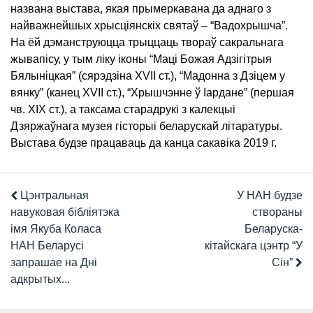
названа выстава, якая прымеркавана да аднаго з
найважнейшых хрысціянскіх святаў – “Вадохрышча”.
На ёй дэманструюцца трыццаць твораў сакральнага
жывапісу, у тым ліку іконы “Маці Божая Адзігітрыя
Бялыніцкая” (сярэдзіна XVII ст.), “Мадонна з Дзіцем у
вянку” (канец XVII ст.), “Хрышчэнне ў Іардане” (першая
чв. XIX ст.), а таксама старадрукі з калекцыі
Дзяржаўнага музея гісторыі беларускай літаратуры.
Выстава будзе працаваць да канца сакавіка 2019 г.
Цэнтральная
У НАН будзе
навуковая бібліятэка
створаны
імя Якуба Коласа
Беларуска-
НАН Беларусі
кітайскага цэнтр “У
запрашае на Дні
Сін”
адкрытых...