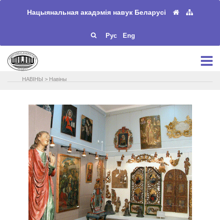
Нацыянальная акадэмія навук Беларусі
Рус
Eng
НАВIНЫ
>
Навіны