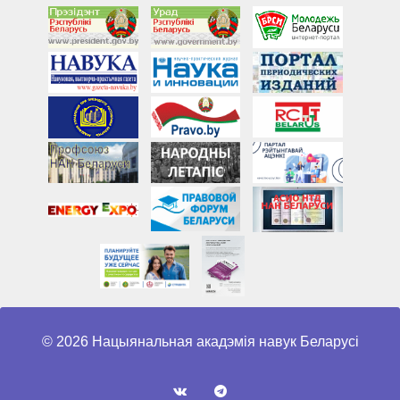
© 2026 Нацыянальная акадэмія навук Беларусі