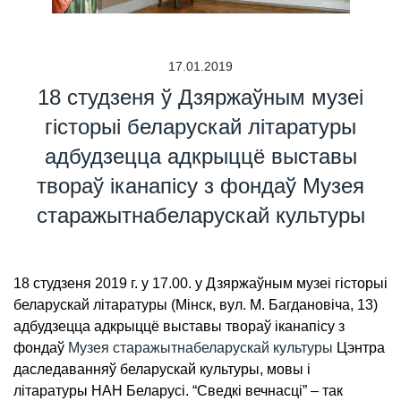
17.01.2019
18 студзеня ў Дзяржаўным музеі
гісторыі беларускай літаратуры
адбудзецца адкрыццё выставы
твораў іканапісу з фондаў Музея
старажытнабеларускай культуры
18 студзеня 2019 г. у 17.00. у Дзяржаўным музеі гісторыі
беларускай літаратуры (Мінск, вул. М. Багдановіча, 13)
адбудзецца адкрыццё выставы твораў іканапісу з
фондаў
Музея старажытнабеларускай культуры
Цэнтра
даследаванняў беларускай культуры, мовы і
літаратуры НАН Беларусі. “Сведкі вечнасці” – так