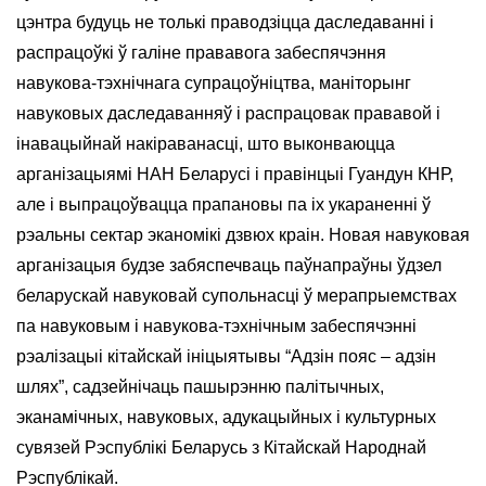
цэнтра будуць не толькі праводзіцца даследаванні і
распрацоўкі ў галіне прававога забеспячэння
навукова-тэхнічнага супрацоўніцтва, маніторынг
навуковых даследаванняў і распрацовак прававой і
інавацыйнай накіраванасці, што выконваюцца
арганізацыямі НАН Беларусі і правінцыі Гуандун КНР,
але і выпрацоўвацца прапановы па іх укараненні ў
рэальны сектар эканомікі дзвюх краін. Новая навуковая
арганізацыя будзе забяспечваць паўнапраўны ўдзел
беларускай навуковай супольнасці ў мерапрыемствах
па навуковым і навукова-тэхнічным забеспячэнні
рэалізацыі кітайскай ініцыятывы “Адзін пояс – адзін
шлях”, садзейнічаць пашырэнню палітычных,
эканамічных, навуковых, адукацыйных і культурных
сувязей Рэспублікі Беларусь з Кітайскай Народнай
Рэспублікай.