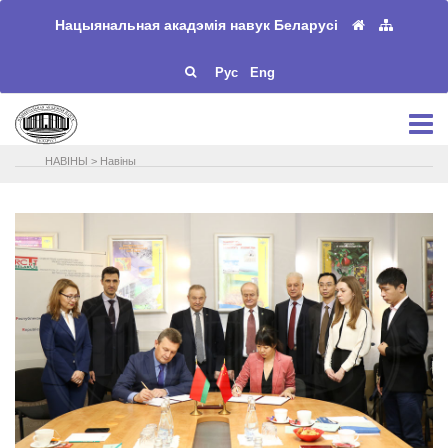
Нацыянальная акадэмія навук Беларусі
Рус
Eng
НАВIНЫ
>
Навіны