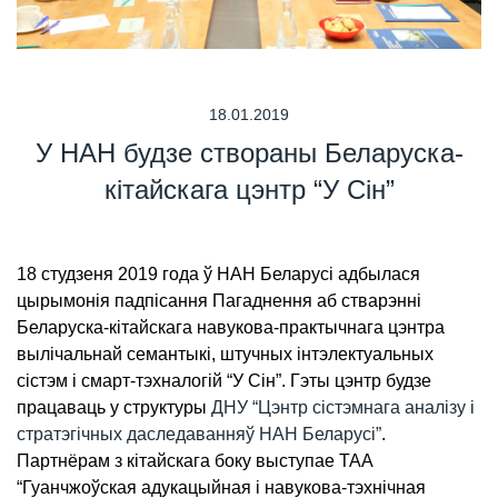
18.01.2019
У НАН будзе створаны Беларуска-
кітайскага цэнтр “У Сін”
18 студзеня 2019 года ў НАН Беларусі адбылася
цырымонія падпісання Пагаднення аб стварэнні
Беларуска-кітайскага навукова-практычнага цэнтра
вылічальнай семантыкі, штучных інтэлектуальных
сістэм і смарт-тэхналогій “У Сін”. Гэты цэнтр будзе
працаваць у структуры
ДНУ “Цэнтр сістэмнага аналізу і
стратэгічных даследаванняў НАН Беларусі”
.
Партнёрам з кітайскага боку выступае ТАА
“Гуанчжоўская адукацыйная і навукова-тэхнічная