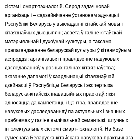
сістэм і смарт-тэхналогій. Сярод задач новай
арганізацыі – садзейнічанне ўстановам адукацыі
Рэспублікі Беларусь у выкладанні кітайскай мовы і
кітаязнаўчых дысцыплін; асвета ў галіне кітайскай
матэрыяльнай і духоўнай культуры, а таксама
прапагандаванне беларускай культуры ў кітаямоўным
асяроддзі; арганізацыя і правядзенне навуковых
даследаванняў у розных галінах кітаязнаўства;
аказанне дапамогі ў каардынацыі кітаязнаўчай
дзейнасці ў Рэспубліцы Беларусь і экспертыза
беларуска-кітайскіх інавацыйных праектаў, якія
адносяцца да кампетэнцыі Цэнтра, правядзенне
навуковых даследаванняў па актуальных і значных
праблемах у галіне вылічальнай семантыкі, штучных
інтэлектуальных сістэм і смарт-тэхналогій. На базе
сумеснага Беларуска-кітайскага навукова-практычнага