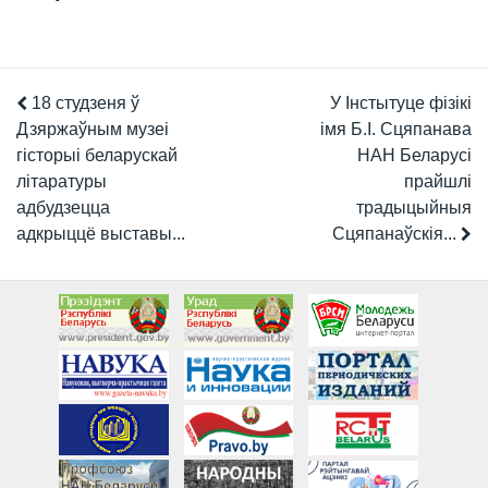
18 студзеня ў
У Інстытуце фізікі
Дзяржаўным музеі
імя Б.І. Сцяпанава
гісторыі беларускай
НАН Беларусі
літаратуры
прайшлі
адбудзецца
традыцыйныя
адкрыццё выставы...
Сцяпанаўскія...