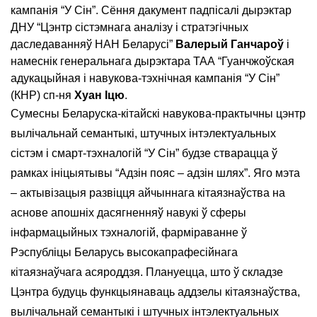
кампанія “У Сін”. Сёння дакумент падпісалі дырэктар
ДНУ “Цэнтр сістэмнага аналізу і стратэгічных
даследаванняў НАН Беларусі”
Валерый Ганчароў
і
намеснік генеральнага дырэктара ТАА “Гуанчжоўская
адукацыйная і навукова-тэхнічная кампанія “У Сін”
(КНР) сп-ня
Хуан Іцю
.
Сумесны Беларуска-кітайскі навукова-практычны цэнтр
вылічальнай семантыкі, штучных інтэлектуальных
сістэм і смарт-тэхналогій “У Сін” будзе стварацца ў
рамках ініцыятывы “Адзін пояс – адзін шлях”. Яго мэта
– актывізацыя развіцця айчыннага кітаязнаўства на
аснове апошніх дасягненняў навукі ў сферы
інфармацыйных тэхналогій, фарміраванне ў
Рэспубліцы Беларусь высокапрафесійнага
кітаязнаўчага асяроддзя. Плануецца, што ў складзе
Цэнтра будуць функцыянаваць аддзелы кітаязнаўства,
вылічальнай семантыкі і штучных інтэлектуальных