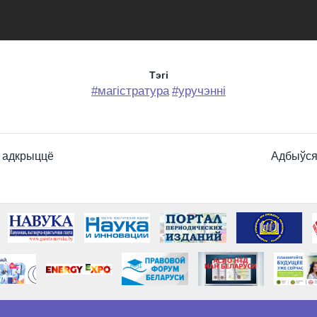
Тэгi
#магістратура
#уручэнні
 адкрыццё
Адбыўся 