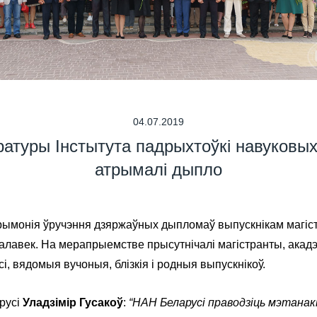
04.07.2019
тратуры Інстытута падрыхтоўкі навуковы
атрымалі дыпло
рымонія ўручэння дзяржаўных дыпломаў выпускнікам магі
чалавек. На мерапрыемстве прысутнічалі магістранты, акад
 вядомыя вучоныя, блізкія і родныя выпускнікоў.
русі
Уладзімір Гусакоў
:
“НАН Беларусі праводзіць мэтана