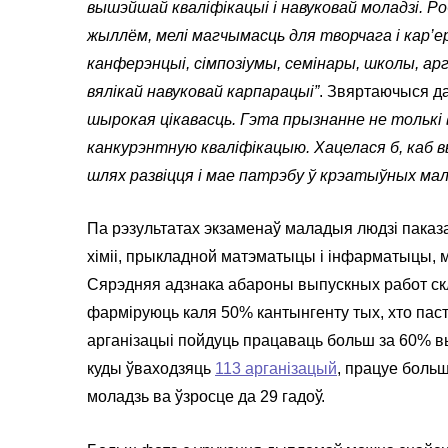
вышэйшай кваліфікацыі і навуковай моладзі. 
жыллём, мелі магчымасць для творчага і кар’
канферэнцыі, сімпозіумы, семінары, школы, ар
вялікай навуковай карпарацыі”
. Звяртаючыся да
шырокая цікавасць. Гэта прызнанне не толькі 
канкурэнтную кваліфікацыю. Хацелася б, каб вы
шлях развіцця і мае патрэбу ў крэатыўных мал
Па рэзультатах экзаменаў маладыя людзі паказал
хіміі, прыкладной матэматыцы і інфарматыцы, м
Сярэдняя адзнака абароны выпускных работ скла
фарміруюць каля 50% кантынгенту тых, хто паст
арганізацыі пойдуць працаваць больш за 60% в
куды ўваходзяць
113 арганізацый
, працуе больш
моладзь ва ўзросце да 29 гадоў.