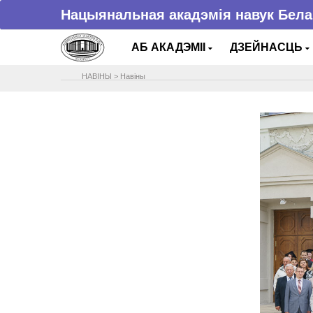
Нацыянальная акадэмія навук Бела
АБ АКАДЭМІІ
ДЗЕЙНАСЦЬ
НАВIНЫ
>
Навіны