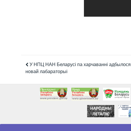
У НПЦ НАН Беларусі па харчаванні адбылося
новай лабараторыі