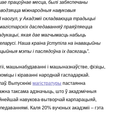
шае працоўнае месца, былі забяспечаны
раводзяцца міжнародныя навуковыя
І наогул, у Акадэміі складваюцца традыцыі
 магістарскіх даследаванняў праяўляецца
адукацыі, якая дае магчымасць набыць
еларусі. Наша краіна ўступіла на інавацыйны
іцыйныя мэты і паслядоўна іх дасягаць”
.
гіі, машынабудаванні і машыназнаўстве, фізіцы,
оміцы і кіраванні народнай гаспадаркай.
лаў. Выпускнікі
магістратуры
пастаянна
Важна таксама адзначыць, што ў акадэмічныя
буйнейшай навукова-вытворчай карпарацыяй,
следаваннямі. Каля 20% вучоных акадэміі – гэта