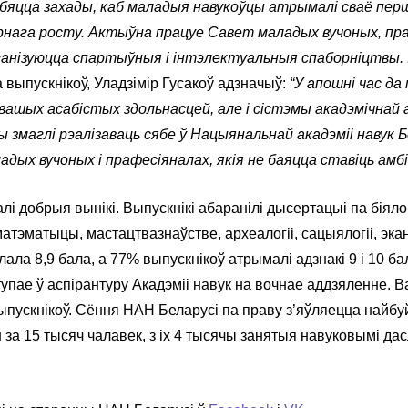
Робяцца захады, каб маладыя навукоўцы атрымалі сваё пер
ернага росту. Актыўна працуе Савет маладых вучоных, п
ганізуюцца спартыўныя і інтэлектуальныя спаборніцтвы. 
 выпускнікоў, Уладзімір Гусакоў адзначыў:
“У апошні час да
вашых асабістых здольнасцей, але і сістэмы акадэмічнай 
 змаглі рэалізаваць сябе ў Нацыянальнай акадэміі навук Б
адых вучоных і прафесіяналах, якія не баяцца ставіць амб
і добрыя вынікі. Выпускнікі абаранілі дысертацыі па біяло
атэматыцы, мастацтвазнаўстве, археалогіі, сацыялогіі, экан
ла 8,9 бала, а 77% выпускнікоў атрымалі адзнакі 9 і 10 ба
упае ў аспірантуру Акадэміі навук на вочнае аддзяленне. 
ыпускнікоў. Сёння НАН Беларусі па праву з’яўляецца най
 за 15 тысяч чалавек, з іх 4 тысячы занятыя навуковымі да