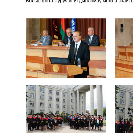
Больш фота з уручэння дыпломаў можна знайсц