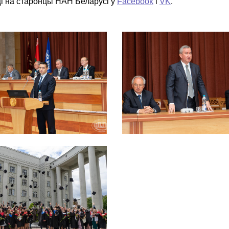
і на старонцы НАН Беларусі ў
Facebook
і
VK
.