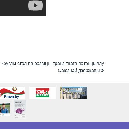
круглы стол па развіцці транзітнага патэнцыялу
Саюзнай дзяржавы