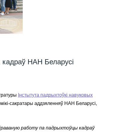
х кадраў НАН Беларусі
стратуры
Інстытута падрыхтоўкі навуковых
эмікі-сакратары аддзяленняў НАН Беларусі,
кіраваную работу па падрыхтоўцы кадраў