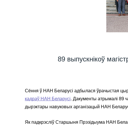
89 выпускнікоў магіс
Сёння ў НАН Беларусі адбылася ўрачыстая цы
кадраў НАН Беларусі
. Дакументы атрымалі 89 
дырэктары навуковых арганізацый НАН Беларусі,
Як падкрэсліў Старшыня Прэзідыума НАН Бела