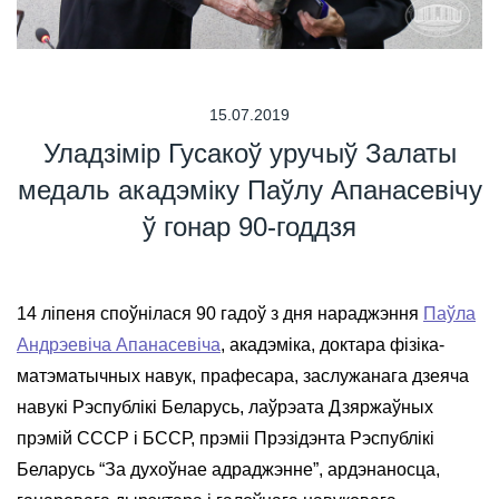
15.07.2019
Уладзімір Гусакоў уручыў Залаты
медаль акадэміку Паўлу Апанасевічу
ў гонар 90-годдзя
14 ліпеня споўнілася 90 гадоў з дня нараджэння
Паўла
Андрэевіча Апанасевіча
, акадэміка, доктара фізіка-
матэматычных навук, прафесара, заслужанага дзеяча
навукі Рэспублікі Беларусь, лаўрэата Дзяржаўных
прэмій СССР і БССР, прэміі Прэзідэнта Рэспублікі
Беларусь “За духоўнае адраджэнне”, ардэнаносца,