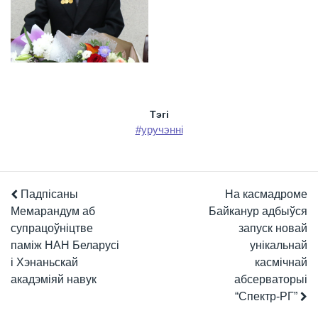
Тэгi
#уручэнні
Падпісаны
На касмадроме
Мемарандум аб
Байканур адбыўся
супрацоўніцтве
запуск новай
паміж НАН Беларусі
унікальнай
і Хэнаньскай
касмічнай
акадэміяй навук
абсерваторыі
“Спектр-РГ”