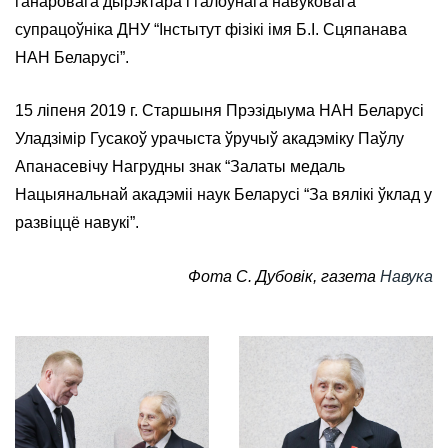
ганаровага дырэктара і галоўнага навуковага
супрацоўніка ДНУ “Інстытут фізікі імя Б.І. Сцяпанава
НАН Беларусі”.
15 ліпеня 2019 г. Старшыня Прэзідыума НАН Беларусі
Уладзімір Гусакоў урачыста ўручыў акадэміку Паўлу
Апанасевічу Нагрудны знак “Залаты медаль
Нацыянальнай акадэміі наук Беларусі “За вялікі ўклад у
развіццё навукі”.
Фота С. Дубовік, газета
Навука