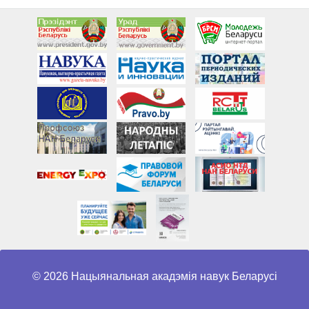
© 2026 Нацыянальная акадэмія навук Беларусі