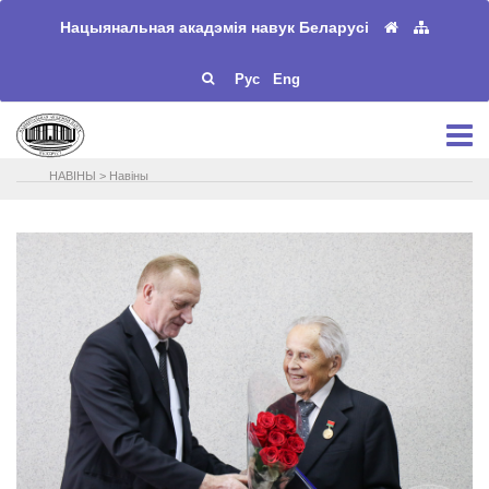
Нацыянальная акадэмія навук Беларусі
Рус
Eng
НАВIНЫ
>
Навіны