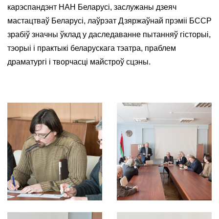
карэспандэнт НАН Беларусі, заслужаны дзеяч
мастацтваў Беларусі, лаўрэат Дзяржаўнай прэміі БССР
зрабіў значны ўклад у даследаванне пытанняў гісторыі,
тэорыі і практыкі беларускага тэатра, праблем
драматургі і творчасці майстроў сцэны.