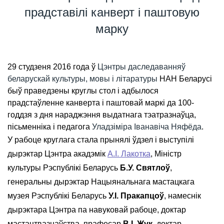
прадставілі канверт і паштовую
марку
29 студзеня 2016 года ў
Цэнтры даследаванняў
беларускай культуры, мовы і літаратуры
НАН Беларусі
быў праведзены круглы стол і адбылося
прадстаўленне канверта і паштовай маркі да 100-
годдзя з дня нараджэння выдатнага тэатразнаўца,
пісьменніка і педагога
Уладзіміра Іванавіча Няфёда
.
У рабоце круглага стала прынялі ўдзел і выступілі
дырэктар Цэнтра акадэмік
А.І. Лакотка
, Міністр
культуры Рэспублікі Беларусь
Б.У. Святлоў
,
генеральны дырэктар Нацыянальнага мастацкага
музея Рэспублікі Беларусь
У.І. Пракапцоў
, намеснік
дырэктара Цэнтра па навуковай рабоце, доктар
мастацтвазнаўства, прафесар
В.І. Жук
, доктар