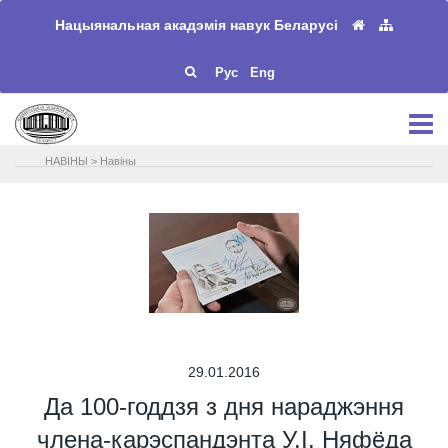
Нацыянальная акадэмія навук Беларусі
Рус
Eng
НАВIНЫ
>
Навіны
29.01.2016
Да 100-годдзя з дня нараджэння
члена-карэспандэнта У.І. Няфёда