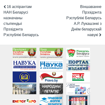
16 аспірантам
Віншаванне
НАН Беларусі
Прэзідэнта
назначаны
Рэспублікі Беларусь
стыпендыі
А.Р. Лукашэнкі з
Прэзідэнта
Днём беларускай
Рэспублікі Беларусь
навукі