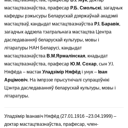
мастацтвазнаўства, прафесар
Р.Б. Смольскі
, загадчык
кафедры рэжысуры Беларускай дзяржаўнай акадэміі
мастацтваў, кандыдат мастацтвазнаўства
Р.І. Баравік
,
загадчык аддзела тэатральнага мастацтва Центра
даследаванняў беларускай культуры, мовы і
літаратуры НАН Беларусі, кандыдат
мастацтвазнаўства
В.М.Ярмалінская
, кнадыдат
мастацтвазнаўства, прафесар
Ю.М. Сохар
, сын У.І.
Няфёда – мастак
Уладзімір Няфёд
і унук –
Іван
Арцімовіч
. На імпрэзе прысутнічалі супрацоўнікі
Цэнтра даследаванняў беларускай культуры, мовы і
літаратуры.
Уладзімір Іванавіч Няфёд (27.01.1916 –23.04.1999) –
доктар мастацтвазнаўства, прафесар, член-