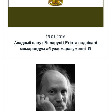
19.01.2016
Акадэміі навук Беларусі і Егіпта падпісалі
мемарандум аб узаемаразуменні