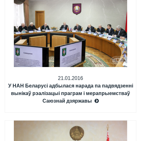
21.01.2016
У НАН Беларусі адбылася нарада па падвядзенні
вынікаў рэалізацыі праграм і мерапрыемстваў
Саюзнай дзяржавы