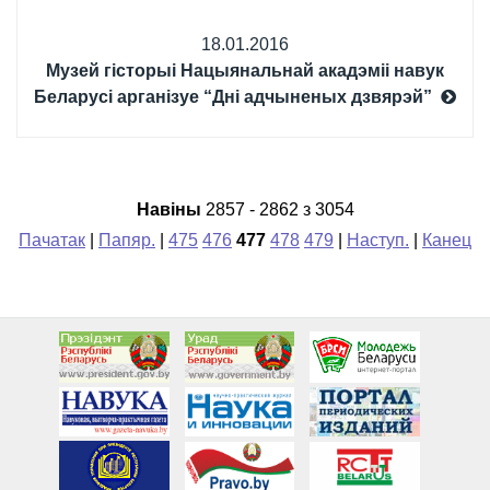
18.01.2016
Музей гісторыі Нацыянальнай акадэміі навук
Беларусі арганізуе “Дні адчыненых дзвярэй”
Навiны
2857 - 2862 з 3054
Пачатак
|
Папяр.
|
475
476
477
478
479
|
Наступ.
|
Канец