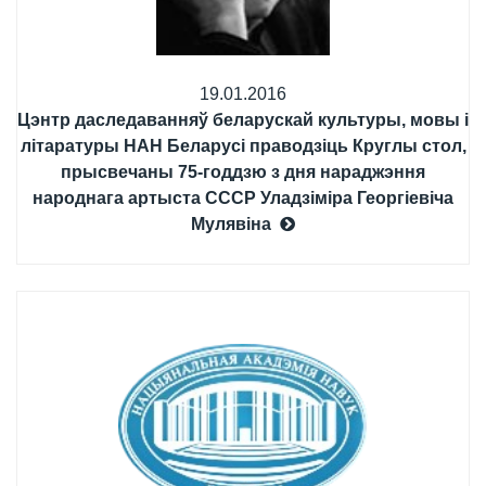
19.01.2016
Цэнтр даследаванняў беларускай культуры, мовы і
літаратуры НАН Беларусі праводзіць Круглы стол,
прысвечаны 75-годдзю з дня нараджэння
народнага артыста СССР Уладзіміра Георгіевіча
Мулявіна