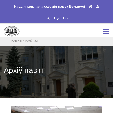
Нацыянальная акадэмія навук Беларусі
Рус
Eng
НАВIНЫ
>
Архiў навiн
Архiў навiн