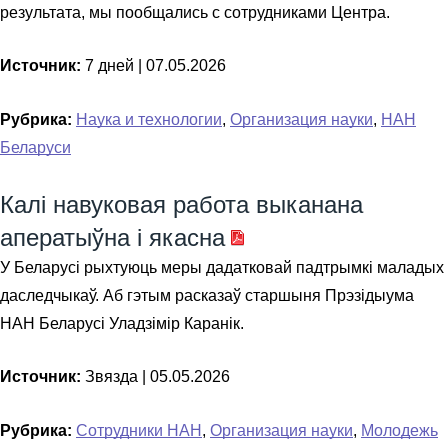
результата, мы пообщались с сотрудниками Центра.
Источник:
7 дней |
07.05.2026
Рубрика:
Наука и технологии
,
Организация науки
,
НАН
Беларуси
Калі навуковая работа выканана
аператыўна і якасна
У Беларусі рыхтуюць меры дадатковай падтрымкі маладых
даследчыкаў. Аб гэтым расказаў старшыня Прэзідыума
НАН Беларусі Уладзімір Каранік.
Источник:
Звязда |
05.05.2026
Рубрика:
Сотрудники НАН
,
Организация науки
,
Молодежь