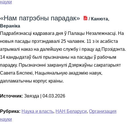
науки
«Нам патрэбны парадак»
/
Канюта,
Вераніка
Падрабязнасці кадравага дня ў Палацы Незалежнасці. На
новыя пасады прэтэндавалі 25 чалавек. 11 з іх асабіста
атрымалі наказ на далейшую службу і працу ад Прэзідэнта.
14 кандыдатаў былі прызначаны на пасады ў рабочым
парадку. Прызначэнні закранулі Дзяржаўны сакратарыят
Савета Бяспекі, Нацыянальную акадэмію навук,
дапламатычны корпус краіны.
Источник:
Звязда |
04.03.2026
Рубрика:
Наука и власть
,
НАН Беларуси
,
Организация
науки